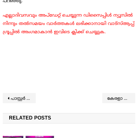
പറഞ്ഞു.
എല്ലാദിവസവും അപ്ഡേറ്റ് ചെയ്യുന്ന ഡിസൈപ്പിൾ ന്യൂസിൽ
നിന്നും തൽസമയം വാർത്തകൾ ലഭിക്കാനായി വാട്സ്ആപ്പ്
ഗ്രൂപ്പിൽ അംഗമാകാൻ ഇവിടെ ക്ലിക്ക് ചെയ്യുക.
Post navigation
പാസ്റ്റര്‍ ജിജി പി. പോളിനെ അറസ്റ്റു ചെയ്തു
കേരളാ കടല്‍ത്തീരങ്ങളില്‍ തീക്കാറ്റ്, ചെടികള്‍ കരിഞ്ഞുണങ്ങി
RELATED POSTS