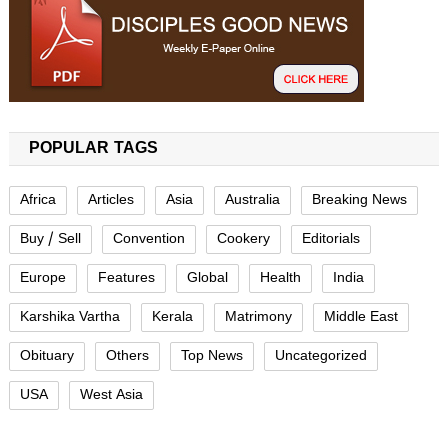
POPULAR TAGS
Africa
Articles
Asia
Australia
Breaking News
Buy / Sell
Convention
Cookery
Editorials
Europe
Features
Global
Health
India
Karshika Vartha
Kerala
Matrimony
Middle East
Obituary
Others
Top News
Uncategorized
USA
West Asia