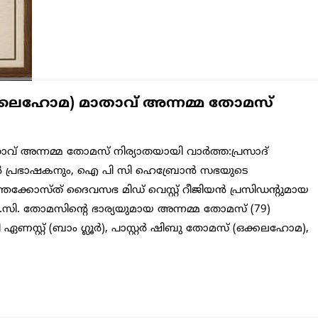
ഒക്കലഹോമ) മാതാവ് അന്നമ്മ തോമസ്
ാവ് അന്നമ്മ തോമസ് നിര്യാതയായി വാർത്ത:പ്രസാദ്
ൻ പ്രഭാഷകനും, ഐ പി സി ഹെബ്രോൻ സഭയുടെ
ന്തെക്കോസ്ത് ദൈവസഭ മിഡ് വെസ്റ്റ് റീജിയൻ പ്രസിഡന്റുമായ
ടി.സി. തോമസിന്റെ ഭാര്യയുമായ അന്നമ്മ തോമസ് (79)
 ഏണസ്റ്റ് (ബാം ഗ്ലൂർ), പാസ്റ്റർ ഷിബു തോമസ് (ഒക്കലഹോമ),