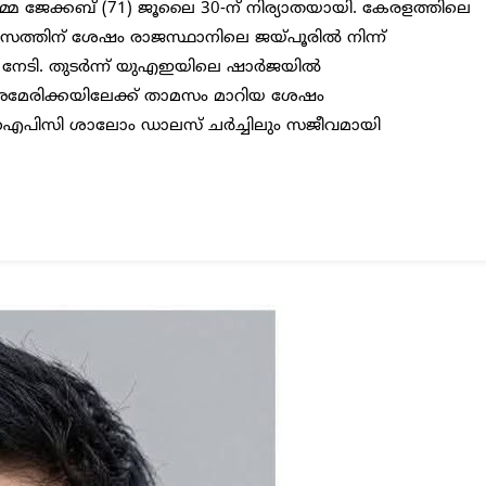
മ ജേക്കബ് (71) ജൂലൈ 30-ന് നിര്യാതയായി. കേരളത്തിലെ
യാസത്തിന് ശേഷം രാജസ്ഥാനിലെ ജയ്പൂരിൽ നിന്ന്
 നേടി. തുടർന്ന് യുഎഇയിലെ ഷാർജയിൽ
അമേരിക്കയിലേക്ക് താമസം മാറിയ ശേഷം
ിലും, ഐപിസി ശാലോം ഡാലസ് ചർച്ചിലും സജീവമായി