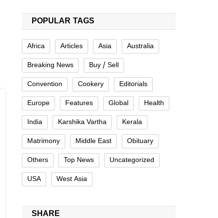
POPULAR TAGS
Africa
Articles
Asia
Australia
Breaking News
Buy / Sell
Convention
Cookery
Editorials
Europe
Features
Global
Health
India
Karshika Vartha
Kerala
Matrimony
Middle East
Obituary
Others
Top News
Uncategorized
USA
West Asia
SHARE