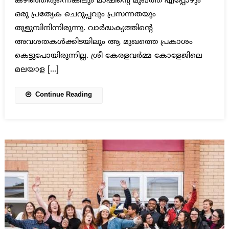
കഴിഞ്ഞിരുന്നെങ്കിലും മാഷിന്റെ മുഖത്ത് എപ്പോഴും
ഒരു പ്രത്യേക ചെറുപ്പവും പ്രസന്നതയും
തുളുമ്പിനിന്നിരുന്നു. വാർദ്ധക്യത്തിന്റെ
അവശതകൾക്കിടയിലും ആ മുഖത്തെ പ്രകാശം
കെട്ടുപോയിരുന്നില്ല. ശ്രീ കേരളവർമ്മ കോളേജിലെ
മലയാള […]
Continue Reading