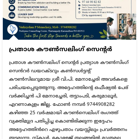
പ്രതാശ കൗൺസലിംഗ് സെൻ്റർ
പ്രതാശ കൗൺസലിംഗ് സെൻ്റർ പ്രത്യാശ കൗൺസിംഗ്
സെൻറർ ഡയറക്ടറും കൺസൾട്ടന്റ്
കൗൺസിലറുമായ ശ്രീ വി.പി. മേനാച്ചേരി അവർകളെ
പരിചയപ്പെടുത്തുന്നു. അദ്ദേഹത്തിൻ്റെ ഒഫീഷ്യൽ പേര്
വർക്കിച്ചൻ പി മേനാച്ചേരി, തട്ടാംപടി, കരുമാലൂർ,
എറണാകുളം ജില്ല. ഫോൺ നമ്പർ 9744908282
കഴിഞ്ഞ 25 വർഷമായി കൗൺസെലിംഗ് രംഗത്ത്
വ്യക്തിമുദ്ര പതിപ്പിച്ച കൊണ്ടിരിക്കുന്ന ഇദ്ദേഹം
അദ്ദേഹത്തിൻറെ എഴുപതാം വയസ്സിലും പ്രവർത്തനം
തുടരുന്നു. സ്കൂൾ, കോളേജ് തലങ്ങളിൽ മാത്രമല്ല