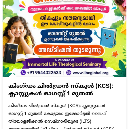
കിംഗ്ഡം ചിൽഡ്രൻ സ്കൂൾ (KCS):
ക്ലാസ്സുകൾ ഓഗസ്റ്റ് 1 മുതൽ
കിംഗ്ഡം ചിൽഡ്രൻ സ്കൂൾ (KCS): ക്ലാസ്സുകൾ
ഓഗസ്റ്റ് 1 മുതൽ കോട്ടയം: ഇമ്മോർട്ടൽ ലൈഫ്
തിയോളജിക്കൽ സെമിനാരിയുടെ (ILTS)