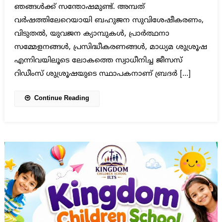
ഞങ്ങൾക്ക് സന്തോഷമുണ്ട്. അമ്പത്
വർഷത്തിലേറെയായി ബഹുജന സുവിശേഷീകരണം,
വിടുതൽ, യുവജന ക്യാമ്പുകൾ, പ്രാർത്ഥനാ
സമ്മേളനങ്ങൾ, പ്രസിദ്ധീകരണങ്ങൾ, മാധ്യമ ശുശ്രൂഷ
എന്നിവയിലൂടെ ലോകത്തെ സ്വാധീനിച്ച ജീസസ്
റിഡീംസ് ശുശ്രൂഷയുടെ സ്ഥാപകനാണ് ബ്രദർ […]
Continue Reading