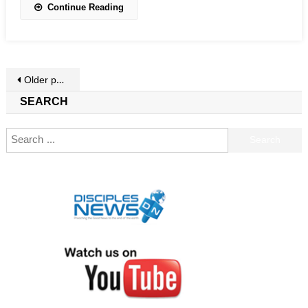
Continue Reading
Posts navigation
Older posts
SEARCH
Search for: