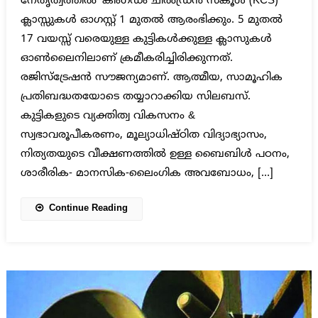
നേതൃത്വത്തിൽ ‘കിംഗ്ഡം ചിൽഡ്രൻ സ്കൂൾ (KCS)’
ക്ലാസ്സുകൾ ഓഗസ്റ്റ് 1 മുതൽ ആരംഭിക്കും. 5 മുതൽ
17 വയസ്സ് വരെയുള്ള കുട്ടികൾക്കുള്ള ക്ലാസുകൾ
ഓൺലൈനിലാണ് ക്രമീകരിച്ചിരിക്കുന്നത്.
രജിസ്ട്രേഷൻ സൗജന്യമാണ്. ആത്മീയ, സാമൂഹിക
പ്രതിബദ്ധതയോടെ തയ്യാറാക്കിയ സിലബസ്.
കുട്ടികളുടെ വ്യക്തിത്വ വികസനം &
സ്വഭാവരൂപീകരണം, മൂല്യാധിഷ്ഠിത വിദ്യാഭ്യാസം,
നിത്യതയുടെ വീക്ഷണത്തിൽ ഉള്ള ബൈബിൾ പഠനം,
ശാരീരിക- മാനസിക-ലൈംഗിക അവബോധം, […]
Continue Reading