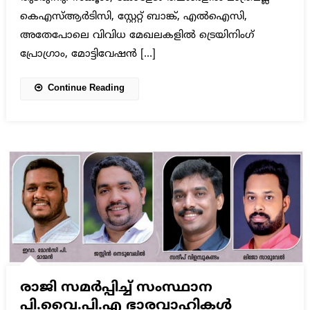
കെഎസ്ആർടിസി, സ്റ്റേറ്റ് ബാങ്ക്, എൽഐസി,
അതേപോലെ വിവിധ മേഖലകളിൽ ട്രെയിനിംഗ്
പ്രോഗ്രാം, മോട്ടിവേഷൻ […]
Continue Reading
രാജി സമർപ്പിച്ച് സംസ്ഥാന
പി.വൈ.പി.എ ഭാരവാഹികൾ