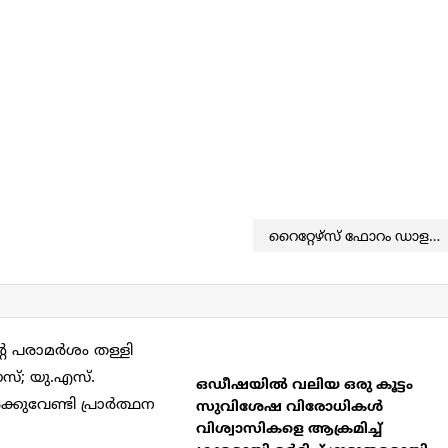
റൈറ്റേഴ്‌സ് ഫോറം ഡാളസ് ചാപ്റ്ററിന് നവ നേതൃത്വം
ഒഡീഷയിൽ വലിയ ഒരു കൂട്ടം
സുവിശേഷ വിരോധികൾ
വിശ്വാസികളെ ആക്രമിച്ച്