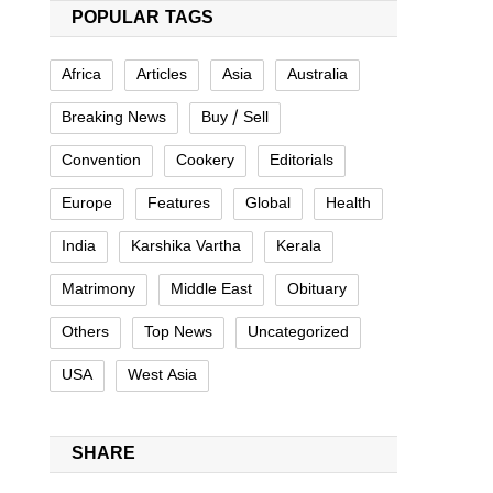
POPULAR TAGS
Africa
Articles
Asia
Australia
Breaking News
Buy / Sell
Convention
Cookery
Editorials
Europe
Features
Global
Health
India
Karshika Vartha
Kerala
Matrimony
Middle East
Obituary
Others
Top News
Uncategorized
USA
West Asia
SHARE