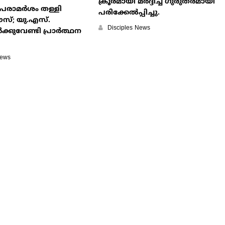
ക്രൂരമായി മർദ്ദിച്ച് ഗുരുതരമായി
 പരാമര്‍ശം തള്ളി
പരിക്കേൽപ്പിച്ചു.
്; യു.എസ്.
Disciples News
കുവേണ്ടി പ്രാര്‍ത്ഥന
News