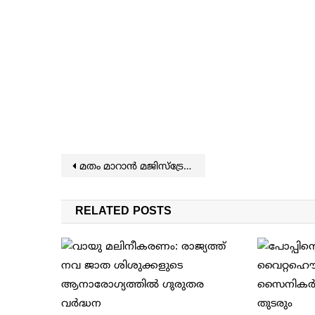
Post navigation
മതം മാറാന്‍ മജിസ്ട്രേറ്റ് മുമ്പാകെ വിശദീകരണം നല്‍കണം; ഹരിയാനയില്‍ ചട്ടങ്ങളായി
RELATED POSTS