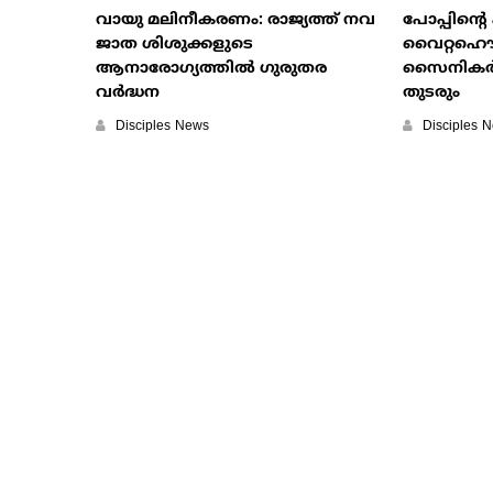
വായു മലിനീകരണം: രാജ്യത്ത് നവ
പോപ്പിന്റെ
ജാത ശിശുക്കളുടെ
വൈറ്റഹൌസ
ആനാരോഗ്യത്തില്‍ ഗുരുതര
സൈനികര്‍ക്
വര്‍ദ്ധന
തുടരും
Disciples News
Disciples 