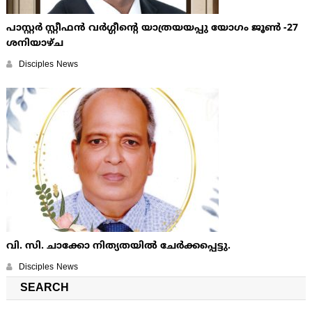
പാസ്റ്റർ സ്റ്റീഫൻ വർഗ്ഗീന്റെ യാത്രയയപ്പു യോഗം ജൂൺ -27
ശനിയാഴ്ച
Disciples News
വി. സി. ചാക്കോ നിത്യതയിൽ ചേർക്കപ്പെട്ടു.
Disciples News
SEARCH