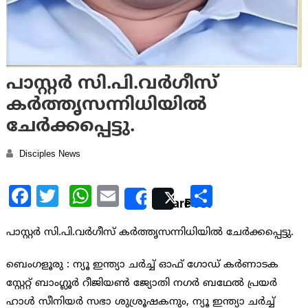
പാസ്റ്റർ സി.പി.വർഗീസ്
കർത്തൃസന്നിധിയിൽ
ചേർക്കപ്പെട്ടു.
Disciples News
Facebook
Twitter
WhatsApp
Email
Share
Share
Post
പാസ്റ്റർ സി.പി.വർഗീസ് കർത്തൃസന്നിധിയിൽ ചേർക്കപ്പെട്ടു.
ബെംഗളൂരു : ന്യൂ ഇന്ത്യാ ചർച്ച് ഓഫ് ഗോഡ് കർണാടക
സ്റ്റേറ്റ് ബാംഗ്ലൂർ റീജിയൺ ജ്യോതി നഗർ ബഥേൽ പ്രയർ
ഹാൾ സീനിയർ സഭാ ശുശ്രൂഷകനും, ന്യൂ ഇന്ത്യാ ചർച്ച്