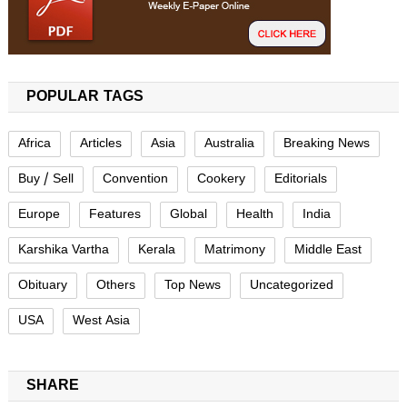
POPULAR TAGS
Africa
Articles
Asia
Australia
Breaking News
Buy / Sell
Convention
Cookery
Editorials
Europe
Features
Global
Health
India
Karshika Vartha
Kerala
Matrimony
Middle East
Obituary
Others
Top News
Uncategorized
USA
West Asia
SHARE