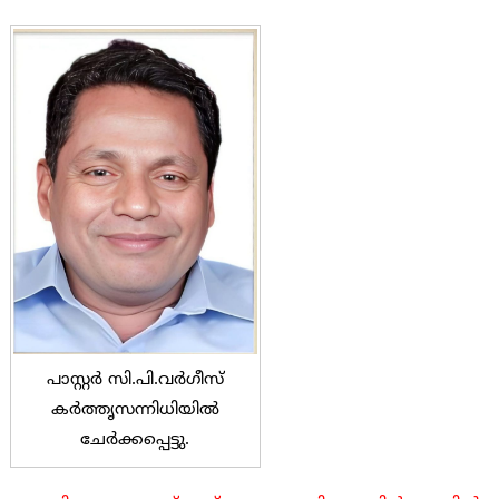
പാസ്റ്റർ സി.പി.വർഗീസ്
കർത്തൃസന്നിധിയിൽ
ചേർക്കപ്പെട്ടു.