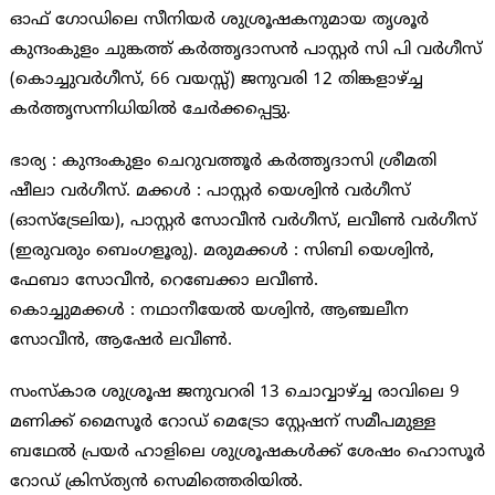
ഓഫ് ഗോഡിലെ സീനിയർ ശുശ്രൂഷകനുമായ തൃശൂർ
കുന്ദംകുളം ചുങ്കത്ത് കർത്തൃദാസൻ പാസ്റ്റർ സി പി വർഗീസ്
(കൊച്ചുവർഗീസ്, 66 വയസ്സ്) ജനുവരി 12 തിങ്കളാഴ്ച്ച
കർത്തൃസന്നിധിയിൽ ചേർക്കപ്പെട്ടു.
ഭാര്യ : കുന്ദംകുളം ചെറുവത്തൂർ കർത്തൃദാസി ശ്രീമതി
ഷീലാ വർഗീസ്. മക്കൾ : പാസ്റ്റർ യെശ്വിൻ വർഗീസ്
(ഓസ്ട്രേലിയ), പാസ്റ്റർ സോവീൻ വർഗീസ്, ലവീൺ വർഗീസ്
(ഇരുവരും ബെംഗളൂരു). മരുമക്കൾ : സിബി യെശ്വിൻ,
ഫേബാ സോവീൻ, റെബേക്കാ ലവീൺ.
കൊച്ചുമക്കൾ : നഥാനീയേൽ യശ്വിൻ, ആഞ്ചലീന
സോവീൻ, ആഷേർ ലവീൺ.
സംസ്കാര ശുശ്രൂഷ ജനുവറരി 13 ചൊവ്വാഴ്ച്ച രാവിലെ 9
മണിക്ക് മൈസൂർ റോഡ് മെട്രോ സ്റ്റേഷന് സമീപമുള്ള
ബഥേൽ പ്രയർ ഹാളിലെ ശുശ്രൂഷകൾക്ക് ശേഷം ഹൊസൂർ
റോഡ് ക്രിസ്ത്യൻ സെമിത്തെരിയിൽ.