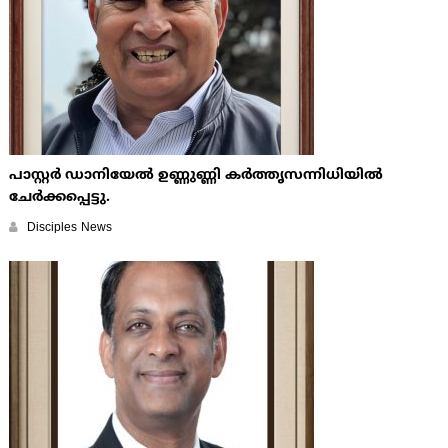
പാസ്റ്റർ ഡാനിയേൽ ഉണ്ണുണ്ണി കർത്തൃസന്നിധിയിൽ
ചേർക്കപ്പെട്ടു.
Disciples News