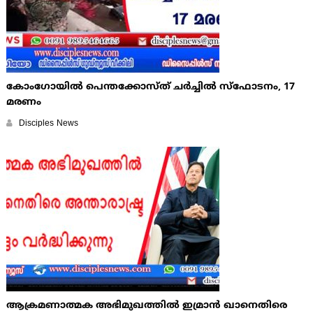
കോംഗോയില്‍ പെന്തക്കോസ്ത് ചര്‍ച്ചില്‍ സ്ഫോടനം, 17
മരണം
Disciples News
ആക്രമണാത്മക അഭിമുഖത്തിൽ ഇമ്രാൻ ഖാനെതിരെ