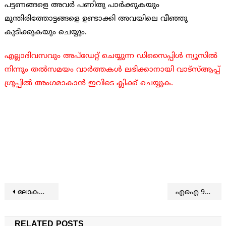
പട്ടണങ്ങളെ അവര്‍ പണിതു പാര്‍ക്കുകയും
മുന്തിരിത്തോട്ടങ്ങളെ ഉണ്ടാക്കി അവയിലെ വീഞ്ഞു
കുടിക്കുകയും ചെയ്യും.
എല്ലാദിവസവും അപ്ഡേറ്റ് ചെയ്യുന്ന ഡിസൈപ്പിൾ ന്യൂസിൽ
നിന്നും തൽസമയം വാർത്തകൾ ലഭിക്കാനായി വാട്സ്ആപ്പ്
ഗ്രൂപ്പിൽ അംഗമാകാൻ ഇവിടെ ക്ലിക്ക് ചെയ്യുക.
Post navigation
ലോകത്തുനിന്നും പോളിയോ നിര്‍മ്മാര്‍ജ്ജനം കഴിയുന്നില്ല: തടസ്സം ഈ രണ്ടു രാജ്യങ്ങള്‍
എഐ 99 ശതമാനം തൊഴിലും ഇല്ലാതാക്കുമെന്ന് മുന്നറിയിപ്പ്
RELATED POSTS