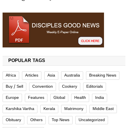
POPULAR TAGS
Africa
Articles
Asia
Australia
Breaking News
Buy / Sell
Convention
Cookery
Editorials
Europe
Features
Global
Health
India
Karshika Vartha
Kerala
Matrimony
Middle East
Obituary
Others
Top News
Uncategorized