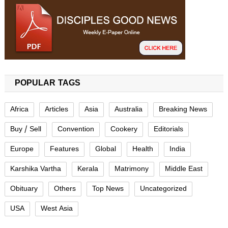
POPULAR TAGS
Africa
Articles
Asia
Australia
Breaking News
Buy / Sell
Convention
Cookery
Editorials
Europe
Features
Global
Health
India
Karshika Vartha
Kerala
Matrimony
Middle East
Obituary
Others
Top News
Uncategorized
USA
West Asia