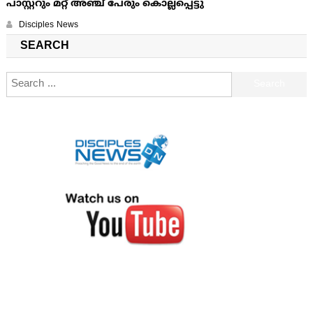
പാസ്റ്ററും മറ്റ് അഞ്ച് പേരും കൊല്ലപ്പെട്ടു
Disciples News
SEARCH
Search for: