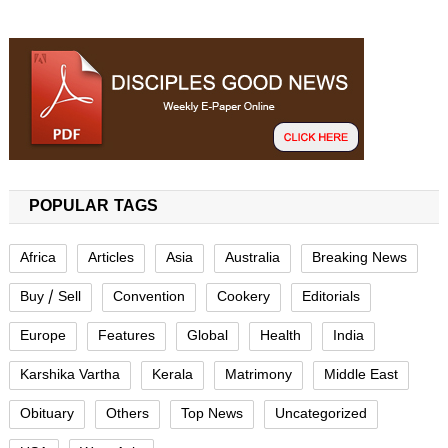
POPULAR TAGS
Africa
Articles
Asia
Australia
Breaking News
Buy / Sell
Convention
Cookery
Editorials
Europe
Features
Global
Health
India
Karshika Vartha
Kerala
Matrimony
Middle East
Obituary
Others
Top News
Uncategorized