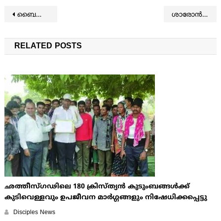
Post navigation
ബൈബിള്‍ പ്രകാരം മിഡില്‍ ഈസ്റ്റിന്റെ വലിയൊരു ഭൂപ്രദേശം യിസ്രായേലിന് അവകാശമുണ്ടെന്ന് യു.എസ്. അംബാസിഡര്‍.
ശാരോൻ ഫെലോഷിപ്പ് ചർച്ച് ജനറൽ വനിതാ സമാജം ഏകദിന സമ്മേളനം.
RELATED POSTS
ഛത്തീസ്ഗഢിലെ 180 ക്രിസ്ത്യന്‍ കുടുംബങ്ങള്‍ക്ക്
കുടിവെള്ളവും ഉപജീവന മാര്‍ഗ്ഗങ്ങളും നിഷേധിക്കപ്പെട്ടു
Disciples News