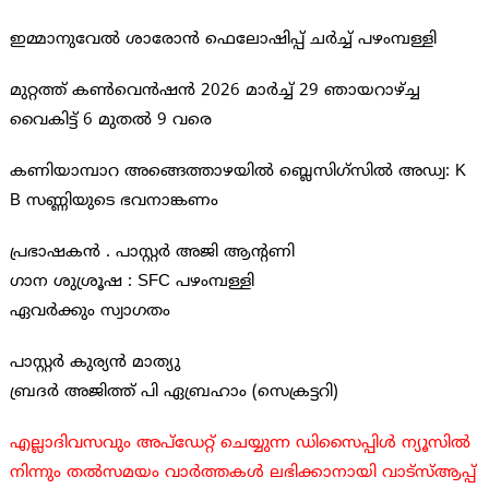
ഇമ്മാനുവേൽ ശാരോൻ ഫെലോഷിപ്പ് ചർച്ച് പഴംമ്പള്ളി
മുറ്റത്ത് കൺവെൻഷൻ 2026 മാർച്ച് 29 ഞായറാഴ്ച്ച
വൈകിട്ട് 6 മുതൽ 9 വരെ
കണിയാമ്പാറ അങ്ങെത്താഴയിൽ ബ്ലെസിഗ്സിൽ അഡ്വ: K
B സണ്ണിയുടെ ഭവനാങ്കണം
പ്രഭാഷകൻ . പാസ്റ്റർ അജി ആൻ്റണി
ഗാന ശുശ്രൂഷ : SFC പഴംമ്പള്ളി
ഏവർക്കും സ്വാഗതം
പാസ്റ്റർ കുര്യൻ മാത്യു
ബ്രദർ അജിത്ത് പി ഏബ്രഹാം (സെക്രട്ടറി)
എല്ലാദിവസവും അപ്ഡേറ്റ് ചെയ്യുന്ന ഡിസൈപ്പിൾ ന്യൂസിൽ
നിന്നും തൽസമയം വാർത്തകൾ ലഭിക്കാനായി വാട്സ്ആപ്പ്