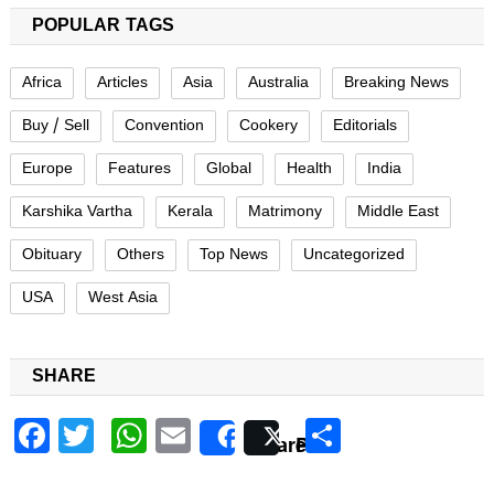
POPULAR TAGS
Africa
Articles
Asia
Australia
Breaking News
Buy / Sell
Convention
Cookery
Editorials
Europe
Features
Global
Health
India
Karshika Vartha
Kerala
Matrimony
Middle East
Obituary
Others
Top News
Uncategorized
USA
West Asia
SHARE
Facebook
Twitter
WhatsApp
Email
Share
Share
Post