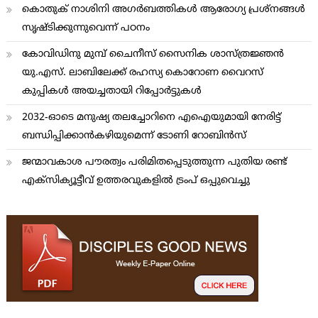
കൊതുക് നാശിനി അഗര്‍ബത്തികള്‍ ആരോഗ്യ പ്രശ്നങ്ങള്‍
സൃഷ്ടിക്കുന്നുവെന്ന് പഠനം
കോവിഡിനു മുമ്പ് ചൈനീസ് സൈനിക ശാസ്ത്രജ്ഞന്‍
യു.എസ്. ലാബിലേക്ക് രഹസ്യ കൊറോണ വൈറസ്
കുപ്പികള്‍ അയച്ചതായി റിപ്പോര്‍ട്ടുകള്‍
2032-ഓടെ മനുഷ്യ തലച്ചോറിനെ എഐയുമായി നേരിട്ട്
ബന്ധിപ്പിക്കാന്‍കഴിയുമെന്ന് ടോണി റോബിന്‍സ്
ജന്മാവകാശ പൗരത്വം പരിമിതപ്പെടുത്തുന്ന പുതിയ രണ്ട്
എക്സിക്യൂട്ടീവ് ഉത്തരവുകളിൽ ട്രംപ് ഒപ്പുവെച്ചു