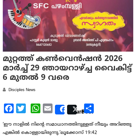
മുറ്റത്ത് കൺവെൻഷൻ 2026
മാർച്ച് 29 ഞായറാഴ്ച്ച വൈകിട്ട്
6 മുതൽ 9 വരെ
Disciples News
Facebook
Twitter
WhatsApp
Email
Share
Share
Post
‘ഈ നാളിൽ നിൻ്റെ സമാധാനത്തിനുള്ളത് നീയും അറിഞ്ഞു
എങ്കിൽ കൊള്ളായിരുന്നു.’ലൂക്കോസ് 19:42