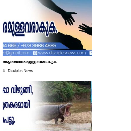
ആത്മഭാരമുള്ളവരാകുക
Disciples News