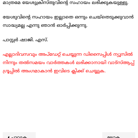
മാത്രമേ യേശുക്രിസ്തുവിന്റെ സഹായം ലഭിക്കുകയുള്ളു.
യേശുവിന്റെ സഹായം ഇല്ലാതെ ഒന്നും ചെയ്തെടുക്കുവാന്‍
സാദ്ധ്യമല്ല എന്നു ഞാന്‍ ഓര്‍പ്പിക്കുന്നു.
പാസ്റ്റര്‍ ഷാജി. എസ്.
എല്ലാദിവസവും അപ്ഡേറ്റ് ചെയ്യുന്ന ഡിസൈപ്പിൾ ന്യൂസിൽ
നിന്നും തൽസമയം വാർത്തകൾ ലഭിക്കാനായി വാട്സ്ആപ്പ്
ഗ്രൂപ്പിൽ അംഗമാകാൻ ഇവിടെ ക്ലിക്ക് ചെയ്യുക.
ചാവുകടല്‍ ചുരുളുകളുടെ പ്രദര്‍ശനം നവംബര്‍ 22 മുതല്‍ ബൈബിള്‍ മ്യൂസിയത്തില്‍ നടത്തുന്നു
ലോകത്ത് ഏറ്റവും കൂടുതല്‍ മരണം ഗര്‍ഭഛിദ്രം: നേരിടാന്‍ സുവിശേഷകരോട് ആഹ്വാനം ചെയ്ത് യു.കെ. ഡോക്ടര്‍