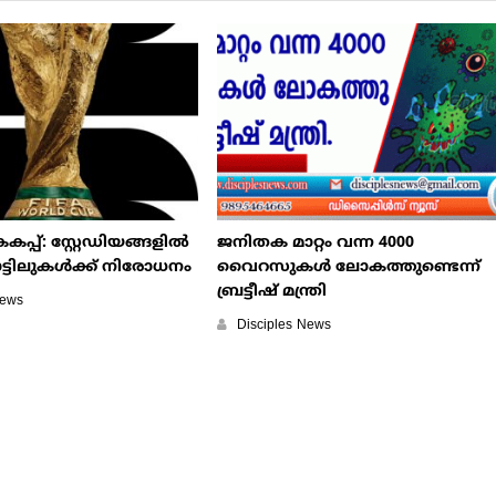
്പ്: സ്റ്റേഡിയങ്ങളിൽ
ജനിതക മാറ്റം വന്ന 4000
ട്ടിലുകൾക്ക് നിരോധനം
വൈറസുകള്‍ ലോകത്തുണ്ടെന്ന്
ബ്രട്ടീഷ് മന്ത്രി
News
Disciples News