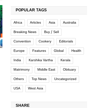
POPULAR TAGS
Africa
Articles
Asia
Australia
Breaking News
Buy / Sell
Convention
Cookery
Editorials
Europe
Features
Global
Health
India
Karshika Vartha
Kerala
Matrimony
Middle East
Obituary
Others
Top News
Uncategorized
USA
West Asia
SHARE