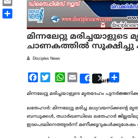
Email
Share
മിന്നലേറ്റു മരിച്ചയാളുട
ചാണകത്തില്‍ സൂക്ഷിച്ചു ക
Disciples News
Facebook
Twitter
WhatsApp
Email
Sha
Share
Post
മിന്നലേറ്റു മരിച്ചയാളുടെ മൃതദേഹം പുനര്‍ജ്ജനിക
ലതേഹാര്‍: മിന്നലേറ്റു മരിച്ച മധ്യവയസ്ക്കന്റെ 
ബന്ധുക്കള്‍, ഝാര്‍ഖണ്ഡിലെ ലതേഹാര്‍ ജില്ലയ
ഇടപെടലിനെത്തുടര്‍ന്ന് മണീക്കൂറുകള്‍ക്കുശേഷം ബ