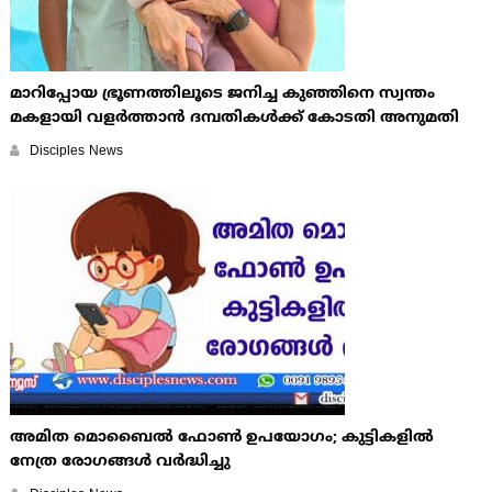
മാറിപ്പോയ ഭ്രൂണത്തിലൂടെ ജനിച്ച കുഞ്ഞിനെ സ്വന്തം
മകളായി വളർത്താൻ ദമ്പതികൾക്ക് കോടതി അനുമതി
Disciples News
അമിത മൊബൈല്‍ ഫോണ്‍ ഉപയോഗം; കുട്ടികളില്‍
നേത്ര രോഗങ്ങള്‍ വര്‍ദ്ധിച്ചു