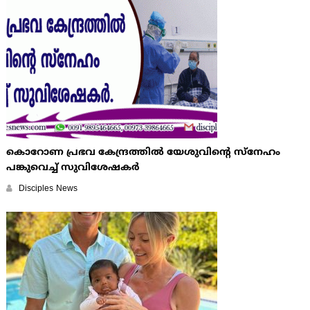
കൊറോണ പ്രഭവ കേന്ദ്രത്തില്‍ യേശുവിന്റെ സ്നേഹം
പങ്കുവെച്ച് സുവിശേഷകര്‍
Disciples News