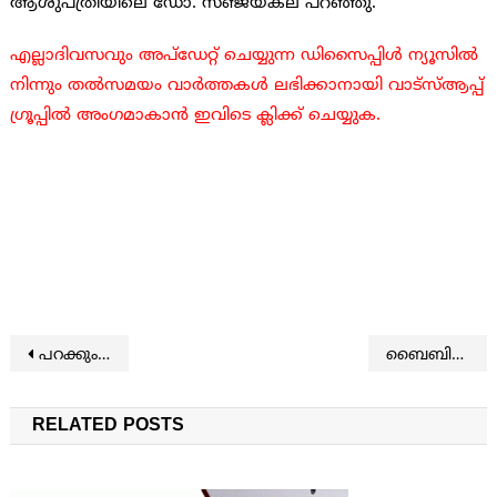
ആശുപത്രിയിലെ ഡോ. സഞ്ജയ്കല പറഞ്ഞു.
എല്ലാദിവസവും അപ്ഡേറ്റ് ചെയ്യുന്ന ഡിസൈപ്പിൾ ന്യൂസിൽ
നിന്നും തൽസമയം വാർത്തകൾ ലഭിക്കാനായി വാട്സ്ആപ്പ്
ഗ്രൂപ്പിൽ അംഗമാകാൻ ഇവിടെ ക്ലിക്ക് ചെയ്യുക.
Post navigation
പറക്കും ടാക്സി ഇനി ബംഗളുരുവിലും
ബൈബിള്‍ പ്രവചനവും ശാസ്ത്രവും ശരിവയ്ക്കുന്ന യിസ്രായേലിന്റെ വാഗ്ദത്ത ഭൂമിയെക്കുറിച്ചുള്ള സിനിമ
RELATED POSTS