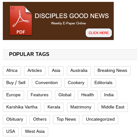
POPULAR TAGS
Africa
Articles
Asia
Australia
Breaking News
Buy / Sell
Convention
Cookery
Editorials
Europe
Features
Global
Health
India
Karshika Vartha
Kerala
Matrimony
Middle East
Obituary
Others
Top News
Uncategorized
USA
West Asia