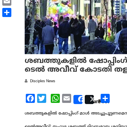
Email
Share
ശബത്തുകളില്‍ ഷോപ്പിംഗ് 
ടെല്‍ അവീവ് കോടതി തള്
Disciples News
Facebook
Twitter
WhatsApp
Email
Sha
Share
Post
ശബത്തുകളില്‍ ഷോപ്പിംഗ് മാള്‍ അടച്ചുപൂട്ടണമെന
ടെല്‍അവീവ്: യഹൂദ ശബത്ത് ദിവസമായ ശനിയാഴ്ചകള