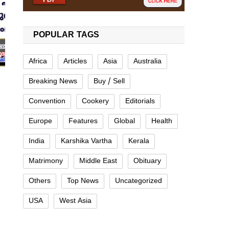
POPULAR TAGS
Africa
Articles
Asia
Australia
Breaking News
Buy / Sell
Convention
Cookery
Editorials
Europe
Features
Global
Health
India
Karshika Vartha
Kerala
Matrimony
Middle East
Obituary
Others
Top News
Uncategorized
USA
West Asia