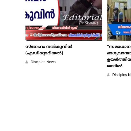
സ്നേഹം നല്‍കുവിന്‍
“സമാധാനം 
(എഡിറ്റോറിയൽ)
ഭാഗ്യവാന്മാര
ഉയര്‍ത്തിയത
Disciples News
ജയില്‍
Disciples 