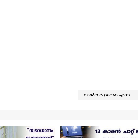
കാന്‍സര്‍ ഉണ്ടോ എന്നറിയാന്‍ നഖം നോക്കിയാല്‍ മതിയെന്ന് വിദഗ്ദ്ധര്‍