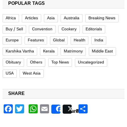
POPULAR TAGS
Africa
Articles
Asia
Australia
Breaking News
Buy / Sell
Convention
Cookery
Editorials
Europe
Features
Global
Health
India
Karshika Vartha
Kerala
Matrimony
Middle East
Obituary
Others
Top News
Uncategorized
USA
West Asia
SHARE
Facebook
Twitter
WhatsApp
Email
Share
Share
Post