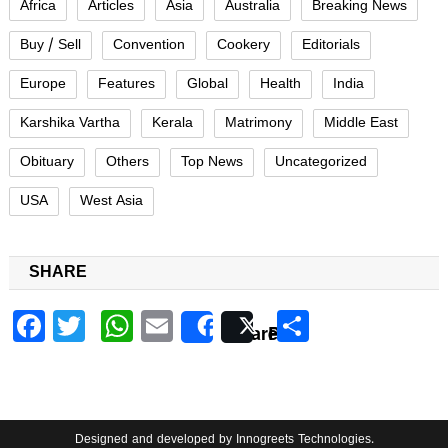
Africa
Articles
Asia
Australia
Breaking News
Buy / Sell
Convention
Cookery
Editorials
Europe
Features
Global
Health
India
Karshika Vartha
Kerala
Matrimony
Middle East
Obituary
Others
Top News
Uncategorized
USA
West Asia
SHARE
Facebook
Twitter
WhatsApp
Email
Share
Share
Post
Designed and developed by
Innogreets Technologies
.