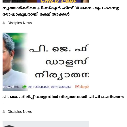
ന്യൂയോർക്കിലെ പ്രീ-സ്കൂൾ ഫീസ് 30 ലക്ഷം രൂപ കടന്നു;
രോഷാകുലരായി രക്ഷിതാക്കൾ
Disciples News
പി. ജെ. ഫിലിപ്പ് ഡാളസിൽ നിര്യാതനായി-പി പി ചെറിയാൻ
.
Disciples News