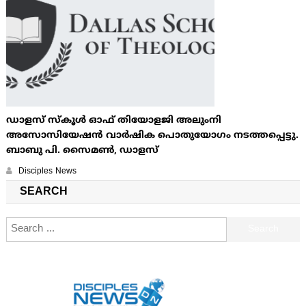
ഡാളസ് സ്കൂൾ ഓഫ് തിയോളജി അലുംനി
അസോസിയേഷൻ വാർഷിക പൊതുയോഗം നടത്തപ്പെട്ടു.
ബാബു പി. സൈമൺ, ഡാളസ്
Disciples News
SEARCH
Search for: