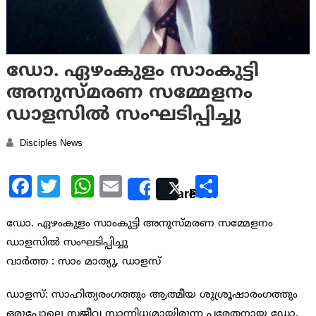
ഡോ. ഏഴംകുളം സാംകുട്ടി
അനുസ്മരണ സമ്മേളനം
ഡാളസിൽ സംഘടിപ്പിച്ചു
Disciples News
Facebook
Twitter
WhatsApp
Email
Share
Share
Post
ഡോ. ഏഴംകുളം സാംകുട്ടി അനുസ്മരണ സമ്മേളനം
ഡാളസിൽ സംഘടിപ്പിച്ചു
വാർത്ത : സാം മാത്യു, ഡാളസ്
ഡാളസ്: സാഹിത്യരംഗത്തും ആത്മീയ ശുശ്രൂഷാരംഗത്തും
ഒരുപോലെ സജീവ സാന്നിധ്യമായിരുന്ന പരേതനായ ഡോ.