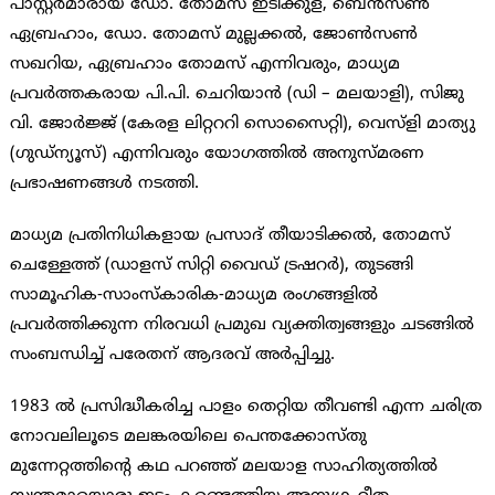
പാസ്റ്റർമാരായ ഡോ. തോമസ് ഇടിക്കുള, ബെൻസൺ
ഏബ്രഹാം, ഡോ. തോമസ് മുല്ലക്കൽ, ജോൺസൺ
സഖറിയ, ഏബ്രഹാം തോമസ് എന്നിവരും, മാധ്യമ
പ്രവർത്തകരായ പി.പി. ചെറിയാൻ (ഡി – മലയാളി), സിജു
വി. ജോർജ്ജ് (കേരള ലിറ്റററി സൊസൈറ്റി), വെസ്ളി മാത്യു
(ഗുഡ്ന്യൂസ്) എന്നിവരും യോഗത്തിൽ അനുസ്മരണ
പ്രഭാഷണങ്ങൾ നടത്തി.
മാധ്യമ പ്രതിനിധികളായ പ്രസാദ് തീയാടിക്കൽ, തോമസ്
ചെള്ളേത്ത് (ഡാളസ് സിറ്റി വൈഡ് ട്രഷറർ), തുടങ്ങി
സാമൂഹിക-സാംസ്കാരിക-മാധ്യമ രംഗങ്ങളിൽ
പ്രവർത്തിക്കുന്ന നിരവധി പ്രമുഖ വ്യക്തിത്വങ്ങളും ചടങ്ങിൽ
സംബന്ധിച്ച് പരേതന് ആദരവ് അർപ്പിച്ചു.
1983 ൽ പ്രസിദ്ധീകരിച്ച പാളം തെറ്റിയ തീവണ്ടി എന്ന ചരിത്ര
നോവലിലൂടെ മലങ്കരയിലെ പെന്തക്കോസ്തു
മുന്നേറ്റത്തിന്റെ കഥ പറഞ്ഞ് മലയാള സാഹിത്യത്തിൽ