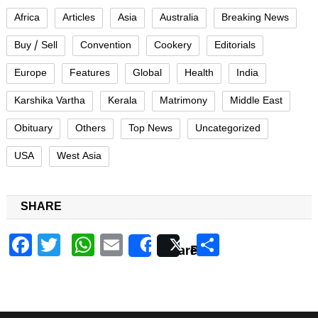
Africa
Articles
Asia
Australia
Breaking News
Buy / Sell
Convention
Cookery
Editorials
Europe
Features
Global
Health
India
Karshika Vartha
Kerala
Matrimony
Middle East
Obituary
Others
Top News
Uncategorized
USA
West Asia
SHARE
Facebook
Twitter
WhatsApp
Email
Share
Share
Post