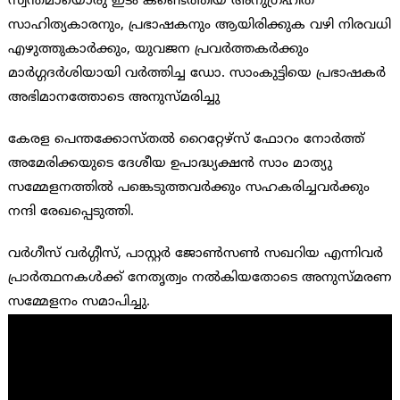
സ്വന്തമായൊരു ഇടം കണ്ടെത്തിയ അനുഗ്രഹീത
സാഹിത്യകാരനും, പ്രഭാഷകനും ആയിരിക്കുക വഴി നിരവധി
എഴുത്തുകാർക്കും, യുവജന പ്രവർത്തകർക്കും
മാർഗ്ഗദർശിയായി വർത്തിച്ച ഡോ. സാംകുട്ടിയെ പ്രഭാഷകർ
അഭിമാനത്തോടെ അനുസ്മരിച്ചു
കേരള പെന്തക്കോസ്തൽ റൈറ്റേഴ്സ് ഫോറം നോർത്ത്
അമേരിക്കയുടെ ദേശീയ ഉപാദ്ധ്യക്ഷൻ സാം മാത്യു
സമ്മേളനത്തിൽ പങ്കെടുത്തവർക്കും സഹകരിച്ചവർക്കും
നന്ദി രേഖപ്പെടുത്തി.
വർഗീസ് വർഗ്ഗീസ്, പാസ്റ്റർ ജോൺസൺ സഖറിയ എന്നിവർ
പ്രാർത്ഥനകൾക്ക് നേതൃത്വം നൽകിയതോടെ അനുസ്മരണ
സമ്മേളനം സമാപിച്ചു.