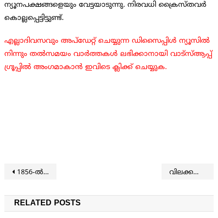
ന്യൂനപക്ഷങ്ങളെയും വേട്ടയാടുന്നു. നിരവധി ക്രൈസ്തവര്‍
കൊല്ലപ്പെട്ടിട്ടുണ്ട്.
എല്ലാദിവസവും അപ്ഡേറ്റ് ചെയ്യുന്ന ഡിസൈപ്പിൾ ന്യൂസിൽ
നിന്നും തൽസമയം വാർത്തകൾ ലഭിക്കാനായി വാട്സ്ആപ്പ്
ഗ്രൂപ്പിൽ അംഗമാകാൻ ഇവിടെ ക്ലിക്ക് ചെയ്യുക.
Post navigation
1856-ല്‍ ചാള്‍സ് സ്പര്‍ജന്‍ സ്ഥാപിച്ച പ്രമുഖ ലണ്ടന്‍ ബൈബിള്‍ കോളേജ് അടച്ചുപൂട്ടി
വിലക്കപ്പെട്ട ദൈവവിശ്വാസികള്‍ക്ക് മറ്റൊരു വലിയ വിജയം കൂടി നേടിക്കൊടുത്ത് ട്രംപ്
RELATED POSTS