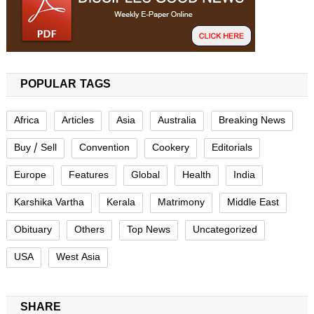
POPULAR TAGS
Africa
Articles
Asia
Australia
Breaking News
Buy / Sell
Convention
Cookery
Editorials
Europe
Features
Global
Health
India
Karshika Vartha
Kerala
Matrimony
Middle East
Obituary
Others
Top News
Uncategorized
USA
West Asia
SHARE