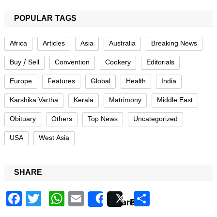
POPULAR TAGS
Africa
Articles
Asia
Australia
Breaking News
Buy / Sell
Convention
Cookery
Editorials
Europe
Features
Global
Health
India
Karshika Vartha
Kerala
Matrimony
Middle East
Obituary
Others
Top News
Uncategorized
USA
West Asia
SHARE
Facebook
Twitter
WhatsApp
Email
Share
Share
Post