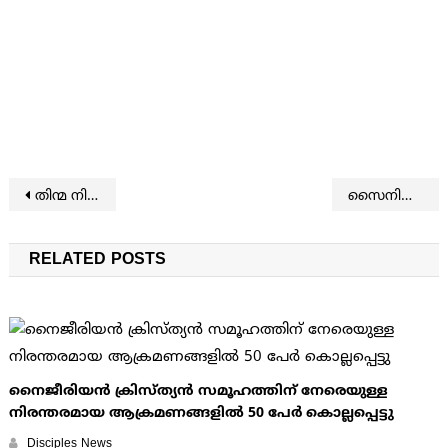
Post navigation
തിന്മ നിറഞ്ഞ ലോകം
സൈനിക ചെലവില്‍ ഇന്ത്യ നാലാം സ്ഥാനത്ത്
RELATED POSTS
നൈജീരിയൻ ക്രിസ്ത്യൻ സമൂഹത്തിന് നേരെയുള്ള
നിരന്തരമായ ആക്രമണങ്ങളിൽ 50 പേർ കൊല്ലപ്പെട്ടു
Disciples News