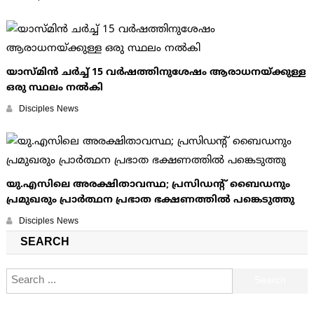
യാസ്മിൻ ചർച്ച് 15 വർഷത്തിനുശേഷം ആരാധനയ്ക്കുള്ള
ഒരു സ്ഥലം നൽകി
Disciples News
യു.എസിലെ അരക്ഷിതാവസ്ഥ; പ്രസിഡന്റ് ബൈഡനും
പ്രമുഖരും പ്രാര്‍ത്ഥന പ്രഭാത ഭക്ഷണത്തില്‍ പങ്കെടുത്തു
Disciples News
SEARCH
Search for: