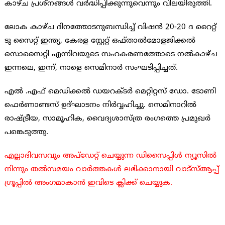
കാഴ്ച പ്രശ്നങ്ങള്‍ വര്‍ദ്ധിപ്പിക്കുന്നുവെന്നും വിലയിരുത്തി.
ലോക കാഴ്ച ദിനത്തോടനുബന്ധിച്ച് വിഷന്‍ 20-20 ദ റൈറ്റ്
ടു സൈറ്റ് ഇന്ത്യ, കേരള സ്റ്റേറ്റ് ഒഫ്താല്‍മോളജിക്കല്‍
സൊസൈറ്റി എന്നിവയുടെ സഹകരണത്തോടെ നല്‍കാഴ്ച
ഇന്നലെ, ഇന്ന്, നാളെ സെമിനാര്‍ സംഘടിപ്പിച്ചത്.
എല്‍ ‍.എഫ് മെഡിക്കല്‍ ഡയറക്ടര്‍ മെറ്റിറ്റസ് ഡോ. ടോണി
ഫെര്‍ണാണ്ടസ് ഉദ്ഘാടനം നിര്‍വ്വഹിച്ചു. സെമിനാറില്‍
രാഷ്ട്രീയ, സാമൂഹിക, വൈദ്യശാസ്ത്ര രംഗത്തെ പ്രമുഖര്‍
പങ്കെടുത്തു.
എല്ലാദിവസവും അപ്ഡേറ്റ് ചെയ്യുന്ന ഡിസൈപ്പിൾ ന്യൂസിൽ
നിന്നും തൽസമയം വാർത്തകൾ ലഭിക്കാനായി വാട്സ്ആപ്പ്
ഗ്രൂപ്പിൽ അംഗമാകാൻ ഇവിടെ ക്ലിക്ക് ചെയ്യുക.