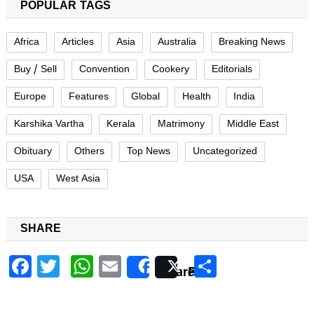
POPULAR TAGS
Africa
Articles
Asia
Australia
Breaking News
Buy / Sell
Convention
Cookery
Editorials
Europe
Features
Global
Health
India
Karshika Vartha
Kerala
Matrimony
Middle East
Obituary
Others
Top News
Uncategorized
USA
West Asia
SHARE
Facebook
Twitter
WhatsApp
Email
Share
Share
Post