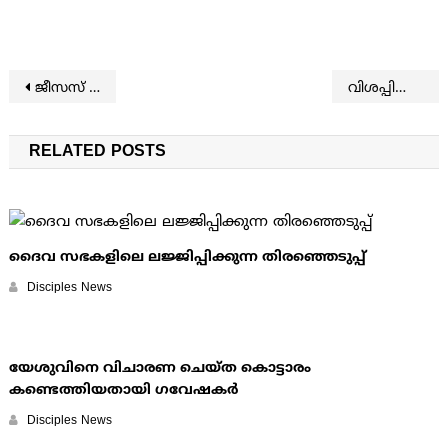
Post navigation
ജീസസ് ഫിലിം 2000-ാമത്തെ ഭഷയിലേക്ക്
വിശപ്പില്ലെങ്കിലും ഭക്ഷണം കഴിക്കാന്‍ തോന്നാറുണ്ടോ? ഈ ശീലം മാറ്റുക
RELATED POSTS
ദൈവ സഭകളിലെ ലജ്ജിപ്പിക്കുന്ന തിരഞ്ഞെടുപ്പ്
Disciples News
യേശുവിനെ വിചാരണ ചെയ്ത കൊട്ടാരം
കണ്ടെത്തിയതായി ഗവേഷകര്‍
Disciples News